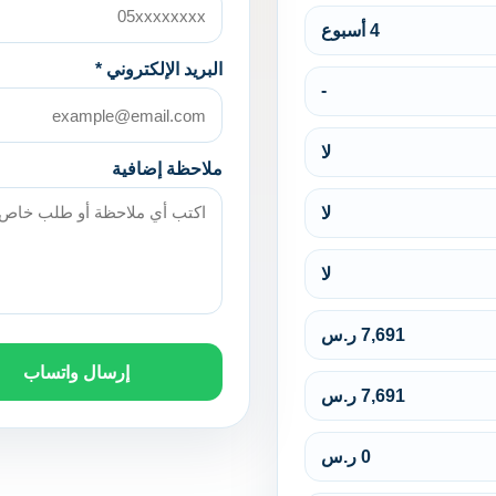
4 أسبوع
البريد الإلكتروني *
-
لا
ملاحظة إضافية
لا
لا
7,691 ر.س
إرسال واتساب
7,691 ر.س
0 ر.س