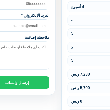
4 أسبوع
البريد الإلكتروني *
-
لا
ملاحظة إضافية
لا
لا
7,238 ر.س
إرسال واتساب
5,790 ر.س
0 ر.س