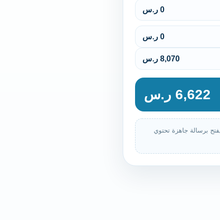
0 ر.س
0 ر.س
8,070 ر.س
6,622 ر.س
يفتح برسالة جاهزة تحتوي