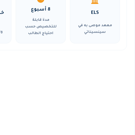
8 أسبوع
ELS
خي
مدة قابلة
معهد موصى به في
للتخصيص حسب
سينسيناتي
وا
احتياج الطالب