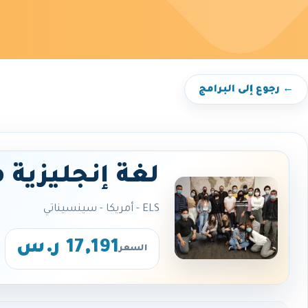
← رجوع إلى البرامج
لغة إنجليزية 
ELS - أمريكا - سينسيناتي
17,191 ر.س
السعر