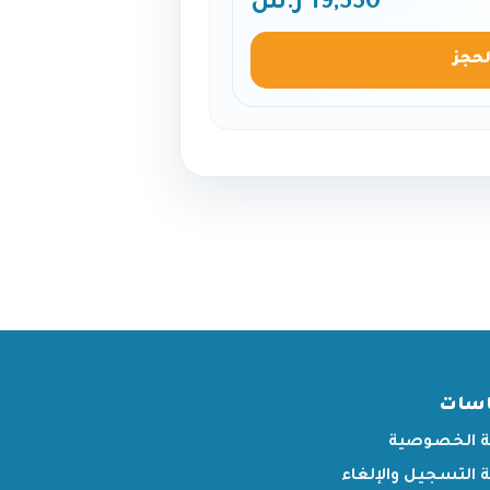
19,550 ر.س
لحجز
اسات
 الخصوصية
التسجيل والإلغاء