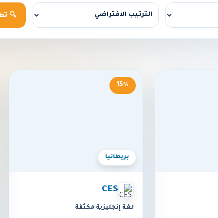
🔍 تط
15%
بريطانيا
CES
لغة إنجليزية مكثفة