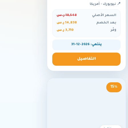
📍 نيويورك - أمريكا
السعر الأصلي
18,548 ر.س
بعد الخصم
14,838 ر.س
وفّر
3,710 ر.س
ينتهي: 2026-12-31
التفاصيل
15%