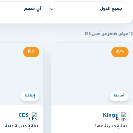
12 عرض ظاهر من أصل 128
15%
20%
أمريكا
إيرلندا
CES
Kings
لغة إنجليزية عامة
لغة إنجليزية عامة