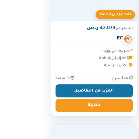
لغة إنجليزية عامة
42,073 ر.س
السعر من
EC
📍
أمريكا - نيويورك
🎓
لغة إنجليزية عامة
📚
الكتب الدراسية
⏱ 24 أسبوع
🕘 15 ساعة
المزيد من التفاصيل
مقارنة