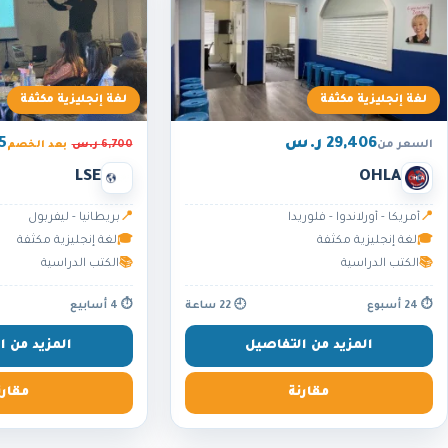
لغة إنجليزية مكثفة
لغة إنجليزية مكثفة
29,406 ر.س
25
السعر من
6,700 ر.س
بعد الخصم
LSE
OHLA
📍
أمريكا - أورلاندوا - فلوريدا
📍
بريطانيا - ليفربول
🎓
لغة إنجليزية مكثفة
🎓
لغة إنجليزية مكثفة
📚
الكتب الدراسية
📚
الكتب الدراسية
⏱ 24 أسبوع
🕘 22 ساعة
⏱ 4 أسابيع
المزيد من التفاصيل
المزيد من ا
مقارنة
مقارن