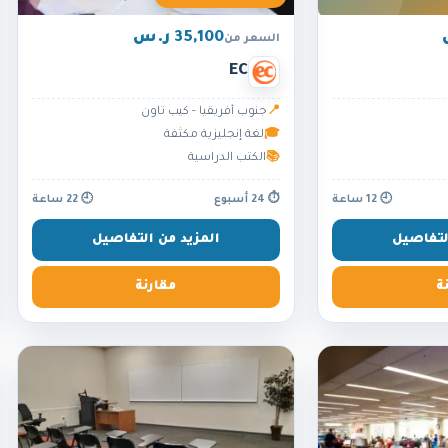
35,100 ر.س
السعر من
EC
📍
جنوب أفريقيا - كيب تاون
🎓
لغة إنجليزية مكثفة
📚
الكتب الدراسية
🕘 12 ساعة
⏱ 24 أسبوع
🕘 22 ساعة
لتفاصيل
المزيد من التفاصيل
ة
مقارنة