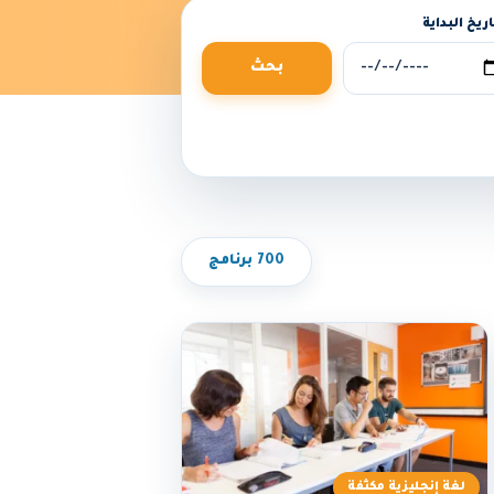
ريخ البداية
بحث
700 برنامج
لغة إنجليزية مكثفة