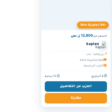
لغة إنجليزية عامة
12,800 ر.س
السعر من
kaplan
📍
بريطانيا - باث
🎓
لغة إنجليزية عامة
📚
الكتب الدراسية
⏱ 8 أسابيع
🕘 15 ساعة
المزيد من التفاصيل
مقارنة