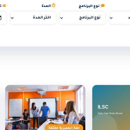
🎓
نوع البرنامج
⏱️
المدة
📅
تا
لغة إنجليزية مكثفة