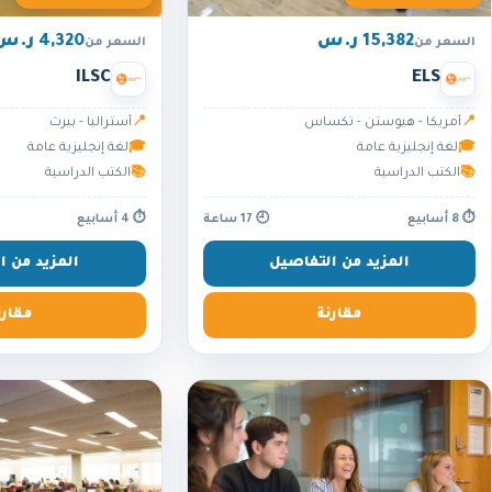
15,382 ر.س
4,320 ر.س
السعر من
السعر من
ILSC
ELS
📍
أمريكا - هيوستن - تكساس
📍
أستراليا - بيرث
🎓
لغة إنجليزية عامة
🎓
لغة إنجليزية عامة
📚
الكتب الدراسية
📚
الكتب الدراسية
⏱ 8 أسابيع
🕘 17 ساعة
⏱ 4 أسابيع
المزيد من التفاصيل
المزيد من ا
مقارنة
مقارن