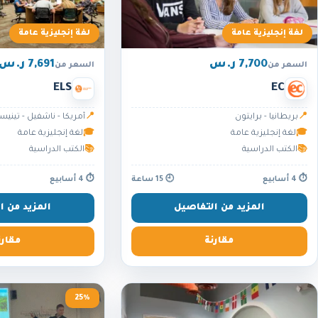
لغة إنجليزية عامة
لغة إنجليزية عامة
7,700 ر.س
7,691 ر.س
السعر من
السعر من
ELS
EC
📍
بريطانيا - برايتون
📍
أمريكا - ناشفيل - تينيس
🎓
لغة إنجليزية عامة
🎓
لغة إنجليزية عامة
📚
الكتب الدراسية
📚
الكتب الدراسية
⏱ 4 أسابيع
🕘 15 ساعة
⏱ 4 أسابيع
المزيد من التفاصيل
المزيد من ا
مقارنة
مقارن
25%