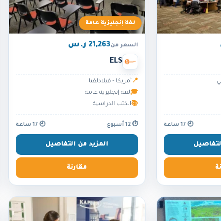
لغة إنجليزية عامة
21,263 ر.س
السعر من
ELS
ي
📍
أمريكا - فيلادلفيا
🎓
لغة إنجليزية عامة
📚
الكتب الدراسية
🕘 17 ساعة
⏱ 12 أسبوع
🕘 17 ساعة
لتفاصيل
المزيد من التفاصيل
ة
مقارنة