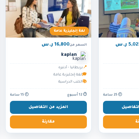
لغة إنجليزية عامة
5,0 ر.س
16,800 ر.س
السعر من
kaplan
📍
بريطانيا - أدنبره
🎓
لغة إنجليزية عامة
📚
الكتب الدراسية
🕘 25 ساعة
⏱ 12 أسبوع
🕘 15 ساعة
لتفاصيل
المزيد من التفاصيل
ة
مقارنة