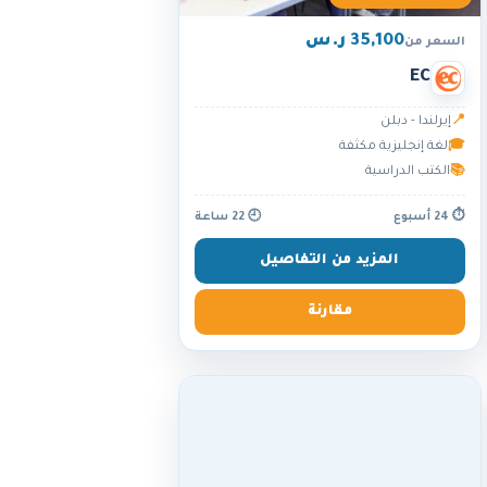
35,100 ر.س
السعر من
EC
📍
إيرلندا - دبلن
🎓
لغة إنجليزية مكثفة
📚
الكتب الدراسية
⏱ 24 أسبوع
🕘 22 ساعة
المزيد من التفاصيل
مقارنة