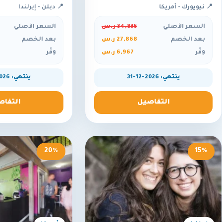
📍 نيويورك - أمريكا
📍 دبلن - إيرلندا
السعر الأصلي
34,835 ر.س
السعر الأصلي
بعد الخصم
27,868 ر.س
بعد الخصم
وفّر
6,967 ر.س
وفّر
ينتهي: 2026-12-31
ينتهي: 2026-12-31
التفاصيل
التفاص
20%
15%