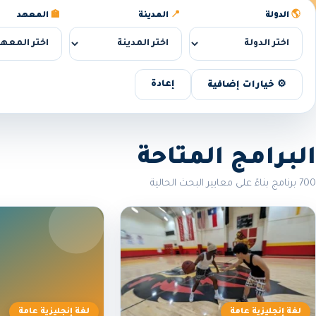
🌎
الدولة
📍
المدينة
🏫
المعهد
إعادة
⚙️ خيارات إضافية
البرامج المتاحة
700 برنامج بناءً على معايير البحث الحالية
لغة إنجليزية عامة
لغة إنجليزية عامة