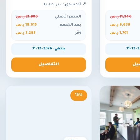
📍 أوكسفورد - بريطانيا
11,340 ر.س
السعر الأصلي
21,900 ر.س
9,639 ر.س
بعد الخصم
18,615 ر.س
1,701 ر.س
وفّر
3,285 ر.س
ينتهي: 2026-12-31
يل
التفاصيل
15%