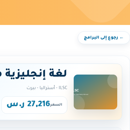
← رجوع إلى البرامج
لغة إنجليزية 
ILSC - أستراليا - بيرث
27,216 ر.س
السعر