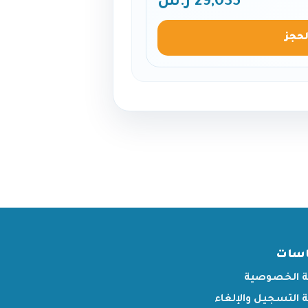
29,035 ر.س
لحجز
اسات
 الخصوصية
التسجيل والإلغاء