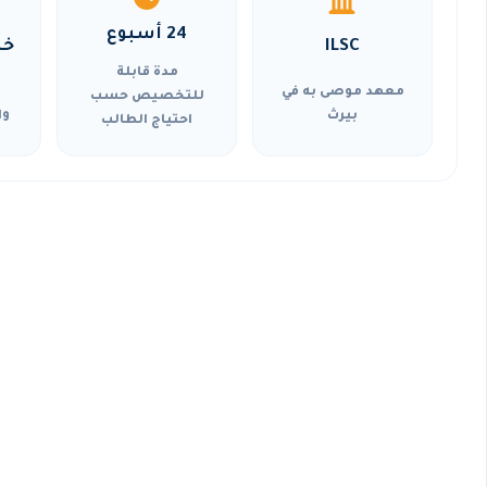
24 أسبوع
ILSC
خي
مدة قابلة
معهد موصى به في
للتخصيص حسب
بيرث
وا
احتياج الطالب