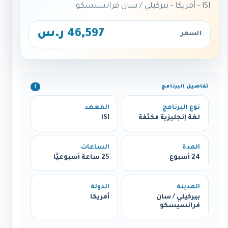
lSI - أمريكا - بيركيلي / سان فرانسيسكو
46,597 ر.س
السعر
تفاصيل البرنامج
ℹ️
نوع البرنامج
المعهد
لغة إنجليزية مكثفة
lSI
المدة
الساعات
24 أسبوع
25 ساعة أسبوعيًا
المدينة
الدولة
بيركيلي / سان
أمريكا
فرانسيسكو