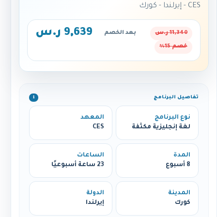
CES - إيرلندا - كورك
9,639 ر.س
11,340 ر.س
بعد الخصم
خصم 15%
تفاصيل البرنامج
ℹ️
نوع البرنامج
المعهد
لغة إنجليزية مكثفة
CES
المدة
الساعات
8 أسبوع
23 ساعة أسبوعيًا
المدينة
الدولة
كورك
إيرلندا