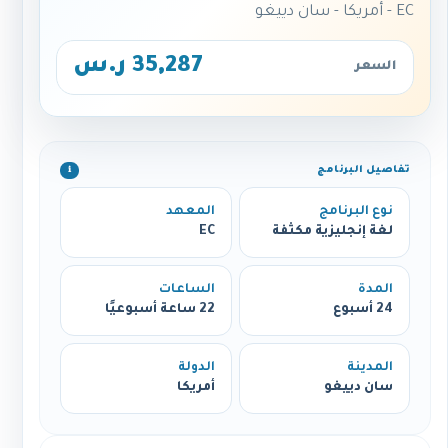
EC - أمريكا - سان دييغو
35,287 ر.س
السعر
تفاصيل البرنامج
ℹ️
نوع البرنامج
المعهد
لغة إنجليزية مكثفة
EC
المدة
الساعات
24 أسبوع
22 ساعة أسبوعيًا
المدينة
الدولة
سان دييغو
أمريكا