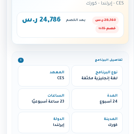
CES - إيرلندا - كورك
24,786 ر.س
29,160 ر.س
بعد الخصم
خصم 15%
تفاصيل البرنامج
ℹ️
نوع البرنامج
المعهد
لغة إنجليزية مكثفة
CES
المدة
الساعات
24 أسبوع
23 ساعة أسبوعيًا
المدينة
الدولة
كورك
إيرلندا