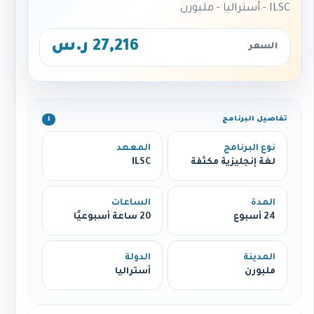
ILSC - أستراليا - ملبورن
27,216 ر.س
السعر
تفاصيل البرنامج
ℹ️
نوع البرنامج
المعهد
لغة إنجليزية مكثفة
ILSC
المدة
الساعات
24 أسبوع
20 ساعة أسبوعيًا
المدينة
الدولة
ملبورن
أستراليا