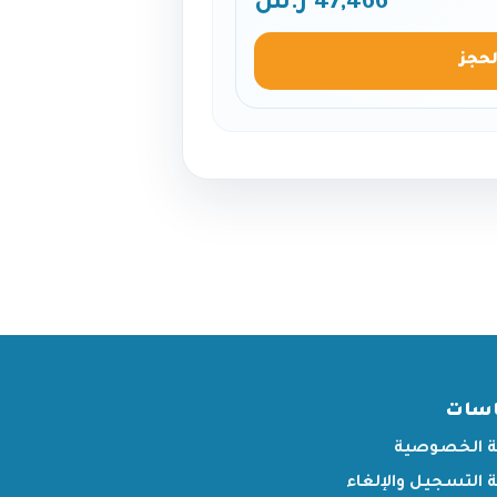
47,466 ر.س
لحجز
اسات
 الخصوصية
التسجيل والإلغاء