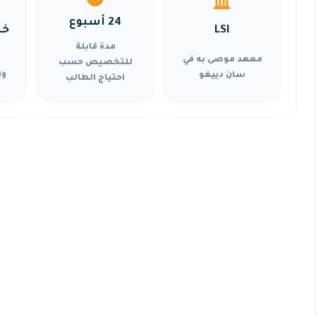
24 أسبوع
LSI
خي
مدة قابلة
معهد موصى به في
للتخصيص حسب
سان دييغو
وا
احتياج الطالب