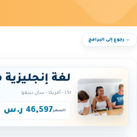
← رجوع إلى البرامج
لغة إنجليزية 
LSI - أمريكا - سان دييغو
46,597 ر.س
السعر