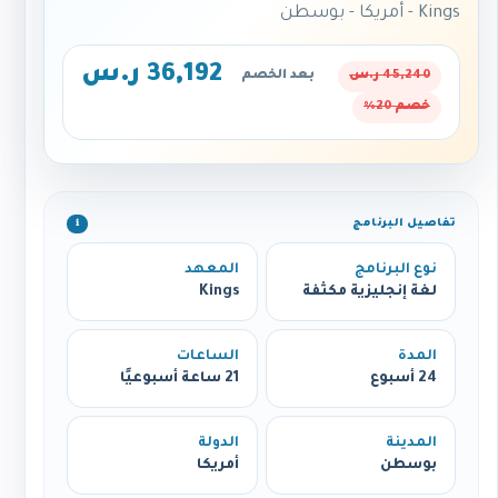
Kings - أمريكا - بوسطن
36,192 ر.س
45,240 ر.س
بعد الخصم
خصم 20%
تفاصيل البرنامج
ℹ️
نوع البرنامج
المعهد
لغة إنجليزية مكثفة
Kings
المدة
الساعات
24 أسبوع
21 ساعة أسبوعيًا
المدينة
الدولة
بوسطن
أمريكا