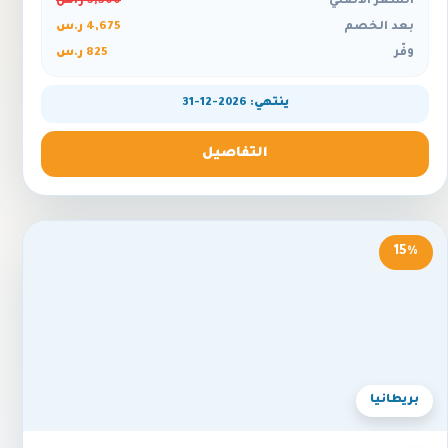
السعر الأصلي
5,500 ر.س
بعد الخصم
4,675 ر.س
وفّر
825 ر.س
ينتهي: 2026-12-31
التفاصيل
15%
بريطانيا