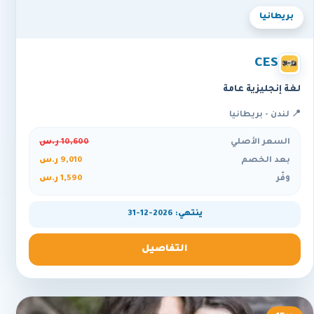
بريطانيا
CES
لغة إنجليزية عامة
📍 لندن - بريطانيا
السعر الأصلي
10,600 ر.س
بعد الخصم
9,010 ر.س
وفّر
1,590 ر.س
ينتهي: 2026-12-31
التفاصيل