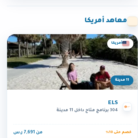
معاهد أمريكا
أمريكا
11 مدينة
ELS
304 برنامج متاح داخل 11 مدينة
من 7,691 ر.س
خصم حتى 10%