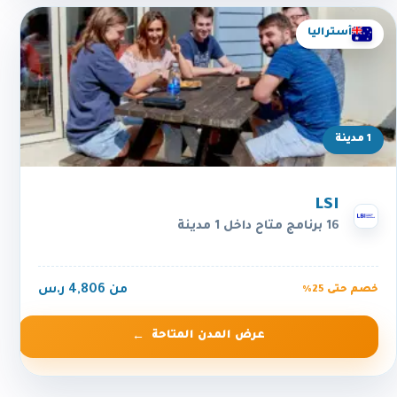
أستراليا
1 مدينة
LSI
16 برنامج متاح داخل 1 مدينة
من 4,806 ر.س
خصم حتى 25%
عرض المدن المتاحة