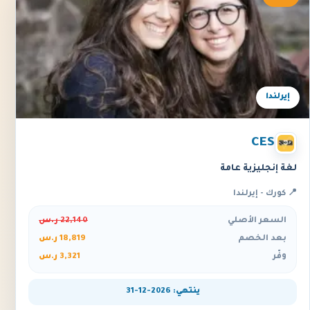
إيرلندا
CES
لغة إنجليزية عامة
📍 كورك - إيرلندا
السعر الأصلي
22,140 ر.س
بعد الخصم
18,819 ر.س
وفّر
3,321 ر.س
ينتهي: 2026-12-31