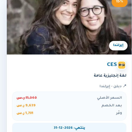
15%
إيرلندا
CES
لغة إنجليزية عامة
📍 دبلن - إيرلندا
السعر الأصلي
11,340 ر.س
بعد الخصم
9,639 ر.س
وفّر
1,701 ر.س
ينتهي: 2026-12-31