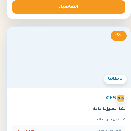
التفاصيل
15%
بريطانيا
CES
لغة إنجليزية عامة
📍 لندن - بريطانيا