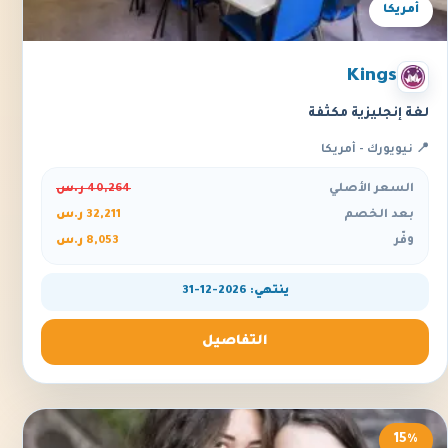
أمريكا
Kings
لغة إنجليزية مكثفة
📍 نيويورك - أمريكا
السعر الأصلي
40,264 ر.س
بعد الخصم
32,211 ر.س
وفّر
8,053 ر.س
ينتهي: 2026-12-31
التفاصيل
15%