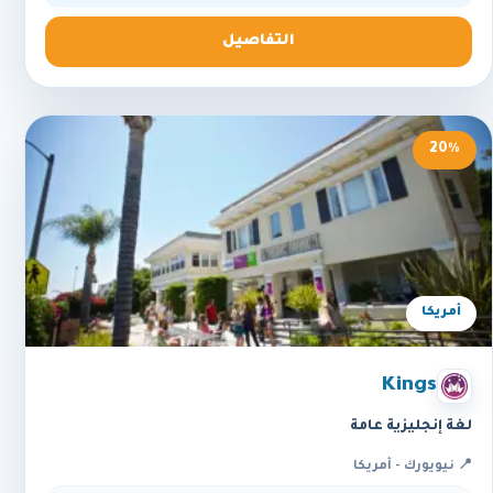
التفاصيل
20%
أمريكا
Kings
لغة إنجليزية عامة
📍 نيويورك - أمريكا