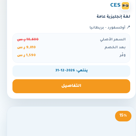
CES
لغة إنجليزية عامة
📍 أوكسفورد - بريطانيا
السعر الأصلي
10,600 ر.س
بعد الخصم
9,010 ر.س
وفّر
1,590 ر.س
ينتهي: 2026-12-31
التفاصيل
15%