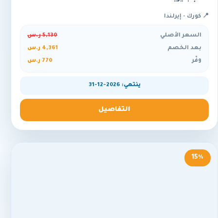
📍 كورك - إيرلندا
السعر الأصلي
5,130 ر.س
بعد الخصم
4,361 ر.س
وفّر
770 ر.س
ينتهي: 2026-12-31
التفاصيل
15%