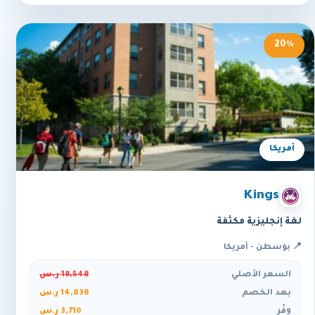
20%
أمريكا
Kings
لغة إنجليزية مكثفة
📍 بوسطن - أمريكا
السعر الأصلي
18,548 ر.س
بعد الخصم
14,838 ر.س
وفّر
3,710 ر.س