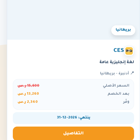
بريطانيا
CES
لغة إنجليزية عامة
📍 أدنبرة - بريطانيا
السعر الأصلي
15,600 ر.س
بعد الخصم
13,260 ر.س
وفّر
2,340 ر.س
ينتهي: 2026-12-31
التفاصيل