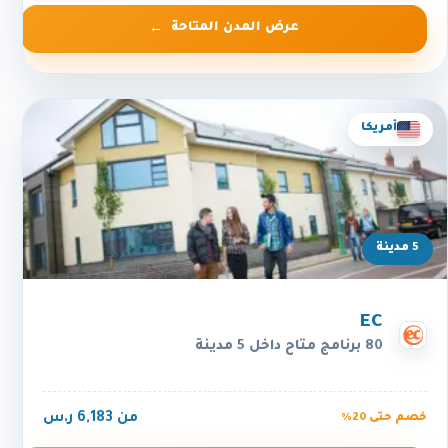
عرض المدن المتاحة
أمريكا
5 مدينة
EC
80 برنامج متاح داخل 5 مدينة
من 6,183 ر.س
خصم حتى 20%