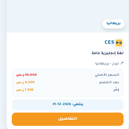
بريطانيا
CES
لغة إنجليزية عامة
📍 ليدز - بريطانيا
السعر الأصلي
10,000 ر.س
بعد الخصم
8,500 ر.س
وفّر
1,500 ر.س
ينتهي: 2026-12-31
التفاصيل