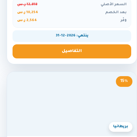
السعر الأصلي
12,818 ر.س
بعد الخصم
10,254 ر.س
وفّر
2,564 ر.س
ينتهي: 2026-12-31
التفاصيل
15%
بريطانيا