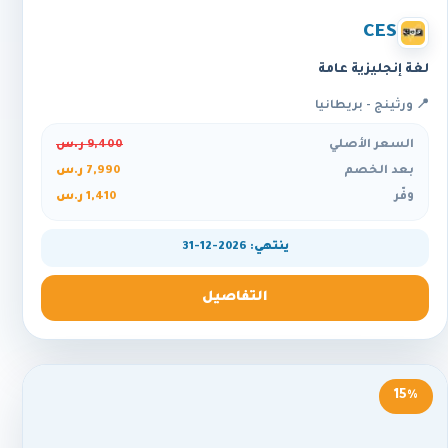
CES
لغة إنجليزية عامة
📍 ورثينج - بريطانيا
السعر الأصلي
9,400 ر.س
بعد الخصم
7,990 ر.س
وفّر
1,410 ر.س
ينتهي: 2026-12-31
التفاصيل
15%