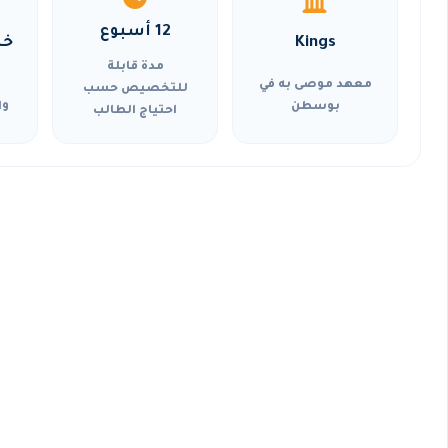
12 أسبوع
Kings
خي
مدة قابلة
معهد موصى به في
للتخصيص حسب
بوسطن
وا
احتياج الطالب