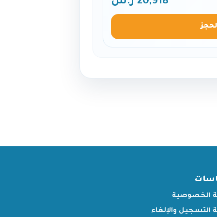
20,918 ر.س
لحجز
اسات
 الخصوصية
التسجيل والإلغاء