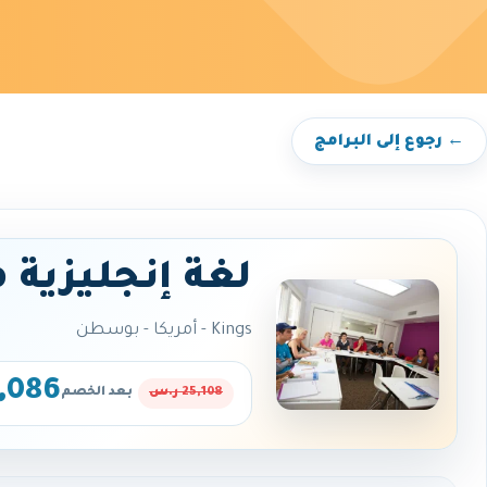
← رجوع إلى البرامج
لغة إنجليزية 
Kings - أمريكا - بوسطن
20,086 
25,108 ر.س
بعد الخصم