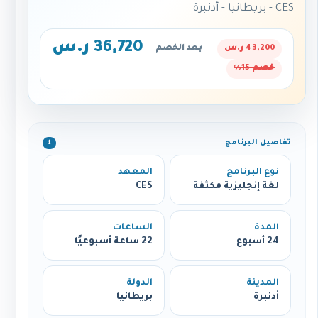
CES - بريطانيا - أدنبرة
36,720 ر.س
43,200 ر.س
بعد الخصم
خصم 15%
تفاصيل البرنامج
ℹ️
نوع البرنامج
المعهد
لغة إنجليزية مكثفة
CES
المدة
الساعات
24 أسبوع
22 ساعة أسبوعيًا
المدينة
الدولة
أدنبرة
بريطانيا