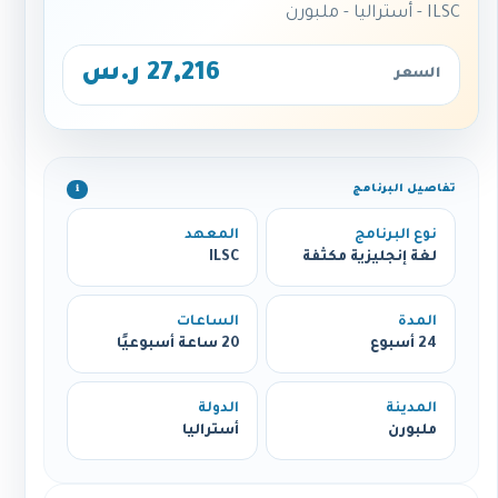
ILSC - أستراليا - ملبورن
27,216 ر.س
السعر
تفاصيل البرنامج
ℹ️
نوع البرنامج
المعهد
لغة إنجليزية مكثفة
ILSC
المدة
الساعات
24 أسبوع
20 ساعة أسبوعيًا
المدينة
الدولة
ملبورن
أستراليا