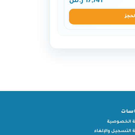
17,741 ر.س
لحجز
اسات
 الخصوصية
التسجيل والإلغاء