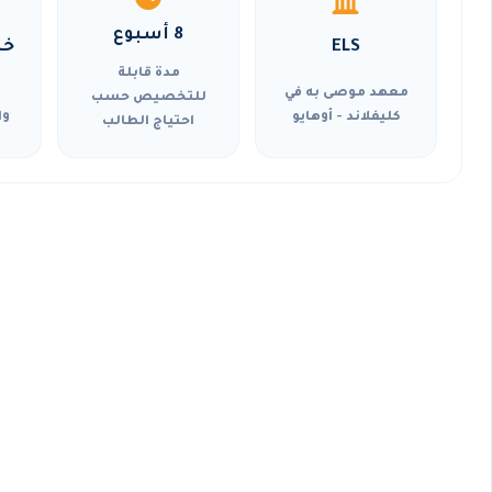
8 أسبوع
ELS
خي
مدة قابلة
معهد موصى به في
للتخصيص حسب
كليفلاند - أوهايو
وا
احتياج الطالب