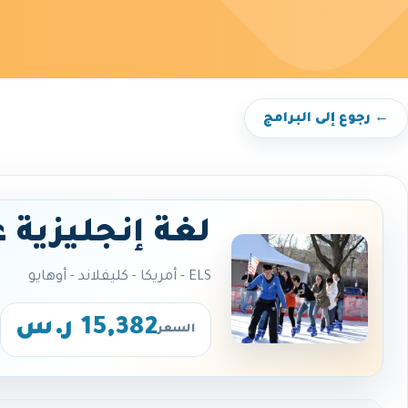
← رجوع إلى البرامج
لغة إنجليزية 
ELS - أمريكا - كليفلاند - أوهايو
15,382 ر.س
السعر