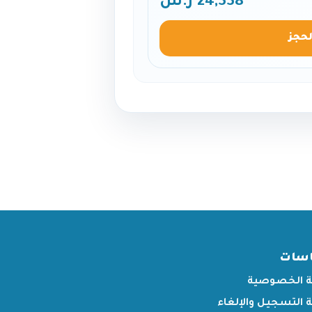
24,338 ر.س
لحجز
اسات
 الخصوصية
التسجيل والإلغاء