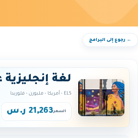
← رجوع إلى البرامج
لغة إنجليزية 
ELS - أمريكا - ملبورن - فلوريدا
21,263 ر.س
السعر