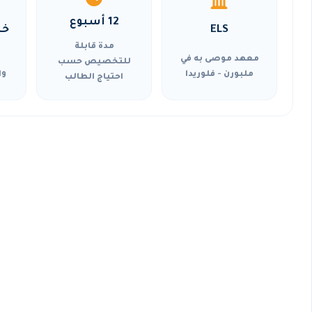
12 أسبوع
ELS
خي
مدة قابلة
معهد موصى به في
للتخصيص حسب
ملبورن - فلوريدا
وا
احتياج الطالب