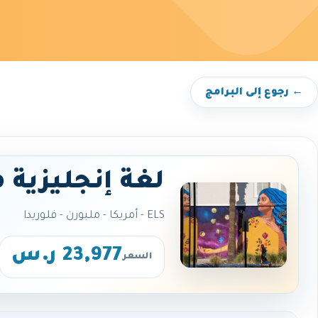
← رجوع إلى البرامج
لغة إنجليزية 
ELS - أمريكا - ملبورن - فلوريدا
23,977 ر.س
السعر