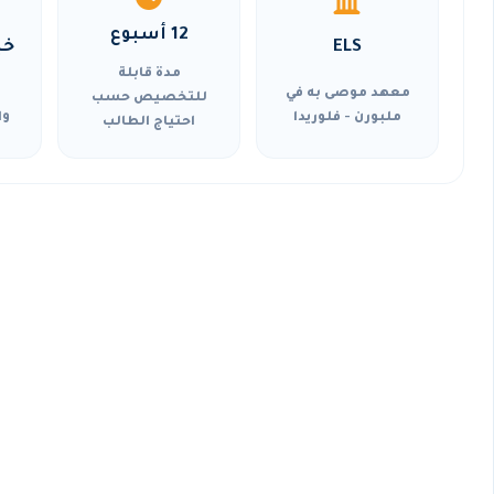
12 أسبوع
ELS
خي
مدة قابلة
معهد موصى به في
للتخصيص حسب
ملبورن - فلوريدا
وا
احتياج الطالب