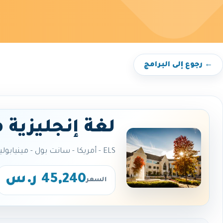
← رجوع إلى البرامج
لغة إنجليزية 
ELS - أمريكا - سانت بول - مينيابوليس
45,240 ر.س
السعر