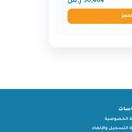
50,464 ر.س
لحجز
اسات
 الخصوصية
التسجيل والإلغاء