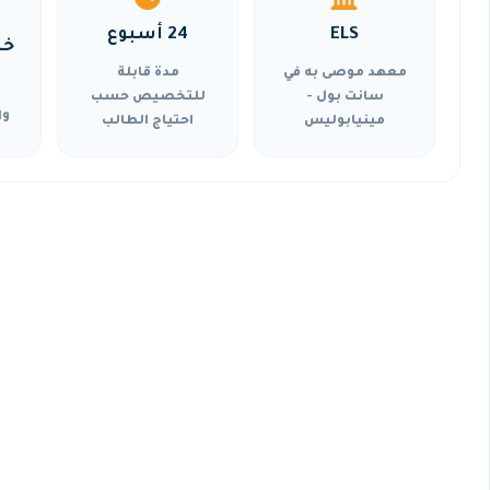
ELS
24 أسبوع
خي
معهد موصى به في
مدة قابلة
سانت بول -
للتخصيص حسب
وا
مينيابوليس
احتياج الطالب