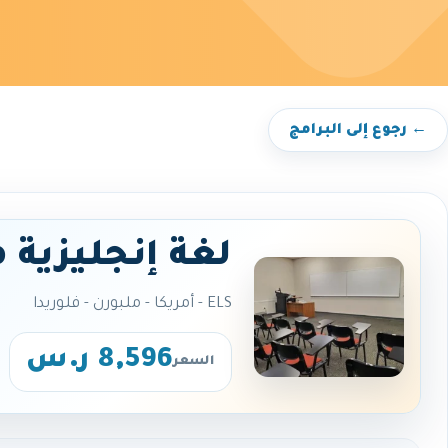
← رجوع إلى البرامج
لغة إنجليزية 
ELS - أمريكا - ملبورن - فلوريدا
8,596 ر.س
السعر