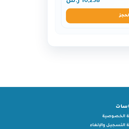
10,238 ر.س
لحجز
اسات
 الخصوصية
التسجيل والإلغاء