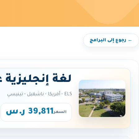
← رجوع إلى البرامج
لغة إنجليزية 
ELS - أمريكا - ناشفيل - تينيسي
39,811 ر.س
السعر