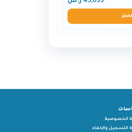
45,035 ر.س
لحجز
اسات
 الخصوصية
التسجيل والإلغاء