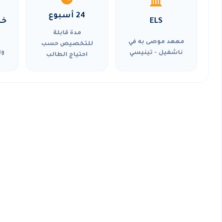
24 أسبوع
ELS
خي
مدة قابلة
معهد موصى به في
للتخصيص حسب
ناشفيل - تينيسي
وا
احتياج الطالب