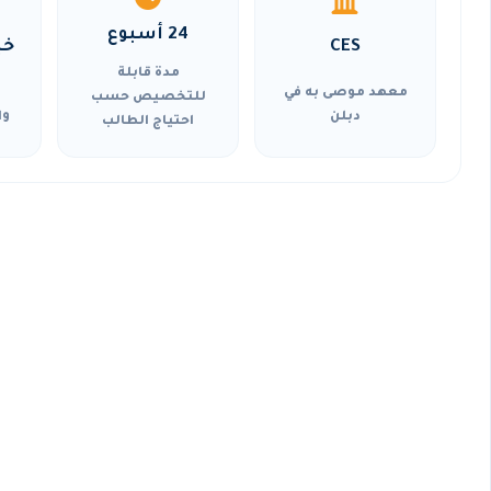
24 أسبوع
CES
خي
مدة قابلة
معهد موصى به في
للتخصيص حسب
دبلن
وا
احتياج الطالب