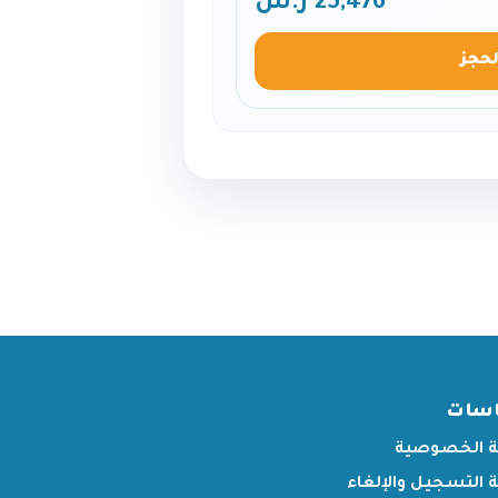
25,476 ر.س
لحجز
اسات
 الخصوصية
التسجيل والإلغاء