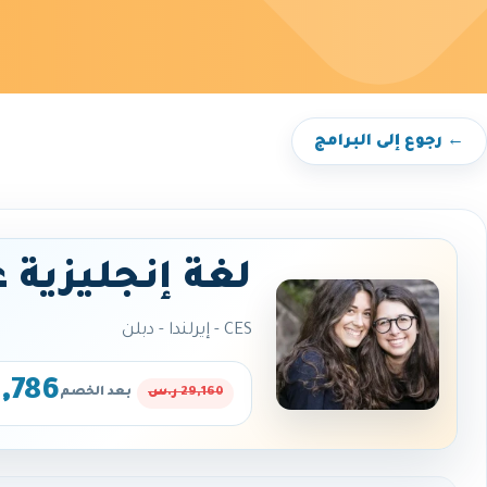
← رجوع إلى البرامج
لغة إنجليزية 
CES - إيرلندا - دبلن
24,786 
29,160 ر.س
بعد الخصم