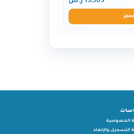
19,509 ر.س
لحجز
اسات
 الخصوصية
التسجيل والإلغاء