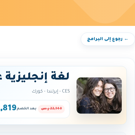
← رجوع إلى البرامج
لغة إنجليزية 
CES - إيرلندا - كورك
18,819 
22,140 ر.س
بعد الخصم