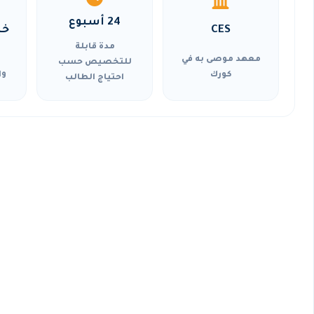
24 أسبوع
CES
خي
مدة قابلة
معهد موصى به في
للتخصيص حسب
كورك
وا
احتياج الطالب