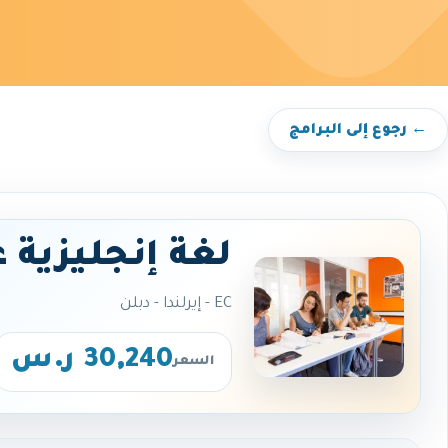
← رجوع إلى البرامج
لغة إنجليزية 
EC - إيرلندا - دبلن
30,240 ر.س
السعر