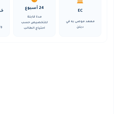
24 أسبوع
EC
خي
مدة قابلة
معهد موصى به في
للتخصيص حسب
دبلن
وا
احتياج الطالب