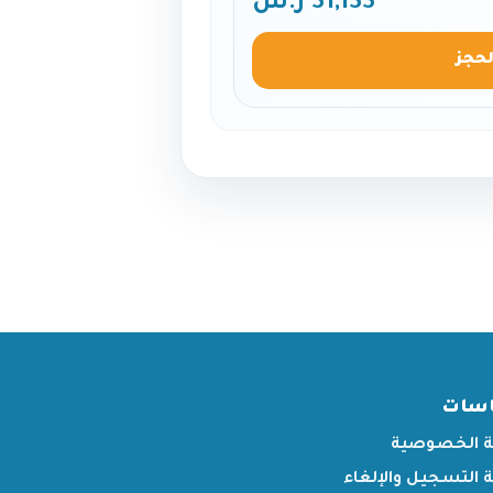
31,133 ر.س
لحجز
اسات
 الخصوصية
التسجيل والإلغاء