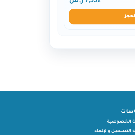
7,552 ر.س
لحجز
اسات
 الخصوصية
التسجيل والإلغاء