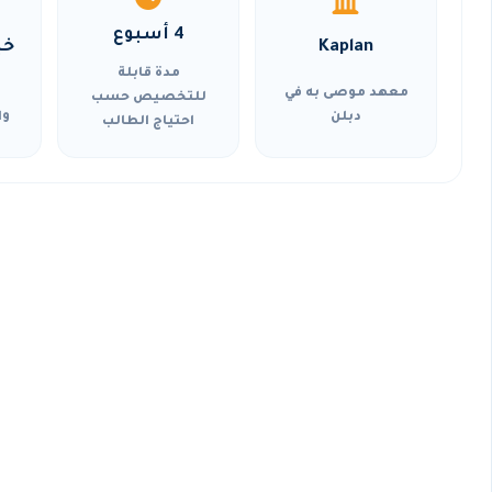
4 أسبوع
Kaplan
خي
مدة قابلة
معهد موصى به في
للتخصيص حسب
دبلن
وا
احتياج الطالب