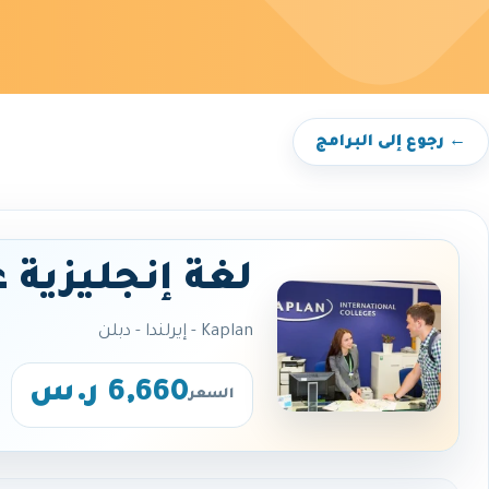
← رجوع إلى البرامج
لغة إنجليزية 
Kaplan - إيرلندا - دبلن
6,660 ر.س
السعر