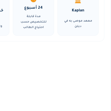
24 أسبوع
Kaplan
خي
مدة قابلة
معهد موصى به في
للتخصيص حسب
دبلن
وا
احتياج الطالب