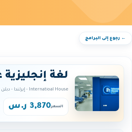
← رجوع إلى البرامج
لغة إنجليزية 
Internatioal House - إيرلندا - دبلن
3,870 ر.س
السعر