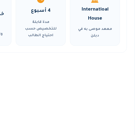
Internatioal
4 أسبوع
خي
House
مدة قابلة
للتخصيص حسب
معهد موصى به في
وا
احتياج الطالب
دبلن