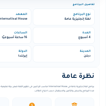
تفاصيل البرنامج
نوع البرنامج
المعهد
لغة إنجليزية عامة
Internatioal House
المدة
الساعات
4 أسبوع
16 ساعة أسبوعيًا
المدينة
الدولة
دبلن
إيرلندا
نظرة عامة
برنامج لغة إنجليزية عامة في Internatioal House مناسب للراغبين في تطوير اللغة
مدة البرنامج والسكن والتأمين والاستقبال حسب احتياج الطالب.