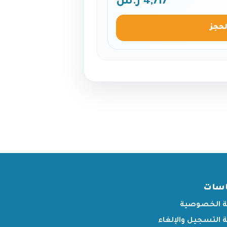
4,717 ر.س
لحجز
اسات
 الخصوصية
التسجيل والإلغاء