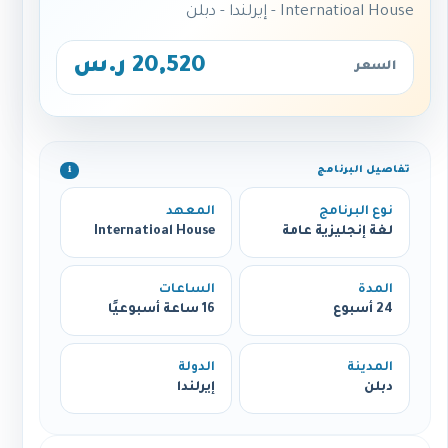
Internatioal House - إيرلندا - دبلن
20,520 ر.س
السعر
تفاصيل البرنامج
ℹ️
نوع البرنامج
المعهد
لغة إنجليزية عامة
Internatioal House
المدة
الساعات
24 أسبوع
16 ساعة أسبوعيًا
المدينة
الدولة
دبلن
إيرلندا