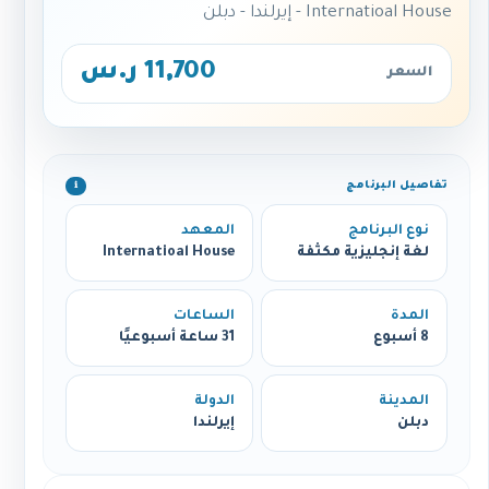
Internatioal House - إيرلندا - دبلن
11,700 ر.س
السعر
تفاصيل البرنامج
ℹ️
نوع البرنامج
المعهد
لغة إنجليزية مكثفة
Internatioal House
المدة
الساعات
8 أسبوع
31 ساعة أسبوعيًا
المدينة
الدولة
دبلن
إيرلندا