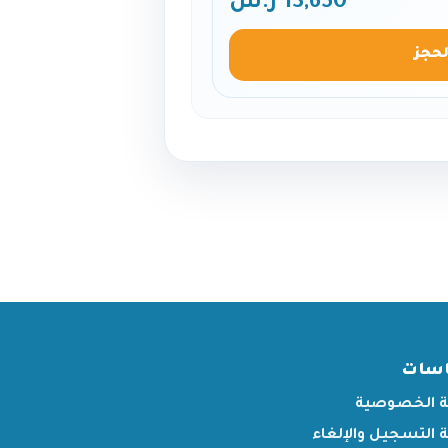
13,650 ر.س
لحجز
اسات
 الخصوصية
التسجيل والإلغاء