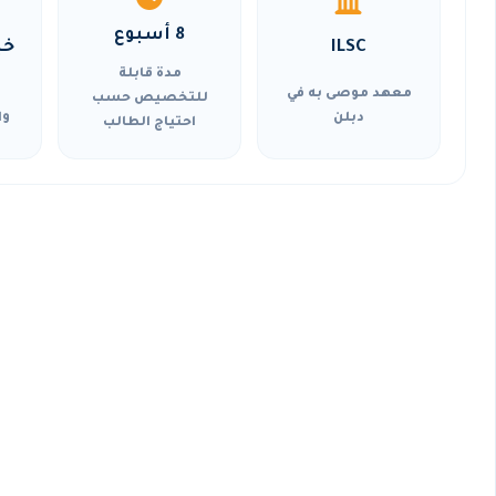
8 أسبوع
ILSC
خي
مدة قابلة
معهد موصى به في
للتخصيص حسب
دبلن
وا
احتياج الطالب