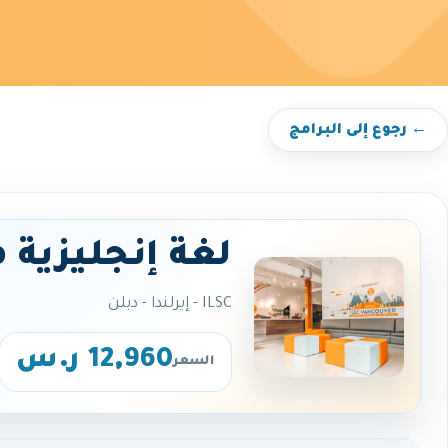
← رجوع إلى البرامج
لغة إنجليزية 
ILSC - إيرلندا - دبلن
12,960 ر.س
السعر