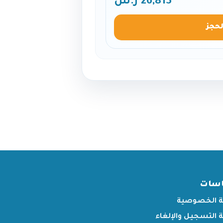
26,813 ر.س
لحجز
اسات
 الخصوصية
التسجيل والإلغاء