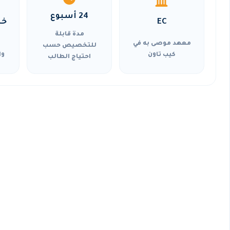
24 أسبوع
EC
خي
مدة قابلة
معهد موصى به في
للتخصيص حسب
كيب تاون
وا
احتياج الطالب