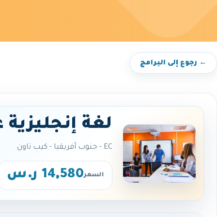
← رجوع إلى البرامج
لغة إنجليزية 
EC - جنوب أفريقيا - كيب تاون
14,580 ر.س
السعر