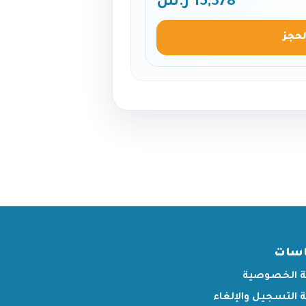
15,378 ر.س
لحجز
اسات
 الخصوصية
التسجيل والإلغاء