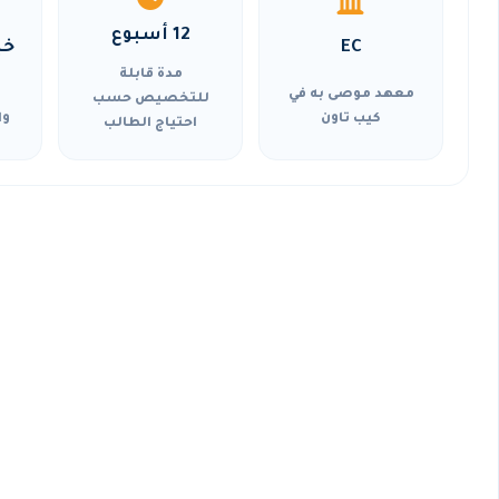
12 أسبوع
EC
خي
مدة قابلة
معهد موصى به في
للتخصيص حسب
كيب تاون
وا
احتياج الطالب