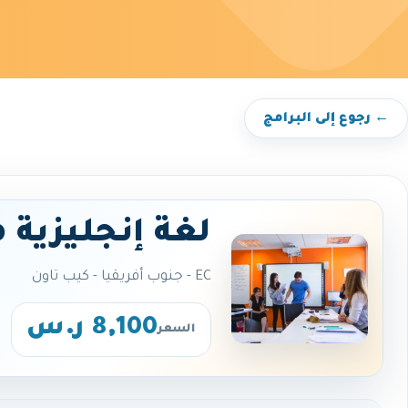
← رجوع إلى البرامج
لغة إنجليزية 
EC - جنوب أفريقيا - كيب تاون
8,100 ر.س
السعر