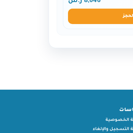
8,646 ر.س
لحجز
اسات
 الخصوصية
التسجيل والإلغاء