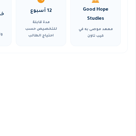
Good Hope
12 أسبوع
خي
Studies
مدة قابلة
للتخصيص حسب
معهد موصى به في
وا
احتياج الطالب
كيب تاون