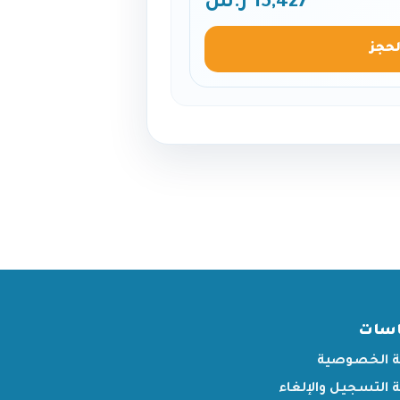
15,427 ر.س
لحجز
اسات
 الخصوصية
التسجيل والإلغاء