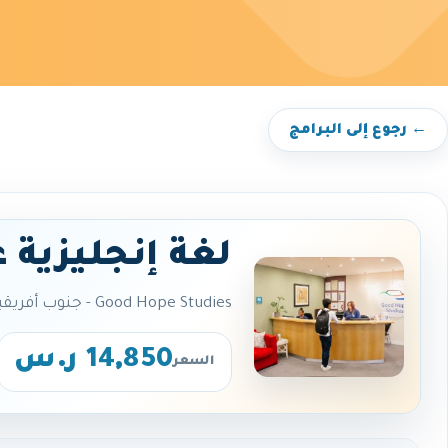
← رجوع إلى البرامج
لغة إنجليزية 
Good Hope Studies - جنوب أفريقيا - كيب تاون
14,850 ر.س
السعر