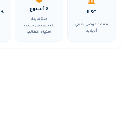
8 أسبوع
ILSC
خي
مدة قابلة
معهد موصى به في
للتخصيص حسب
أديلايد
وا
احتياج الطالب