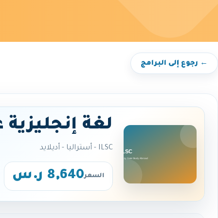
← رجوع إلى البرامج
لغة إنجليزية 
ILSC - أستراليا - أديلايد
8,640 ر.س
السعر