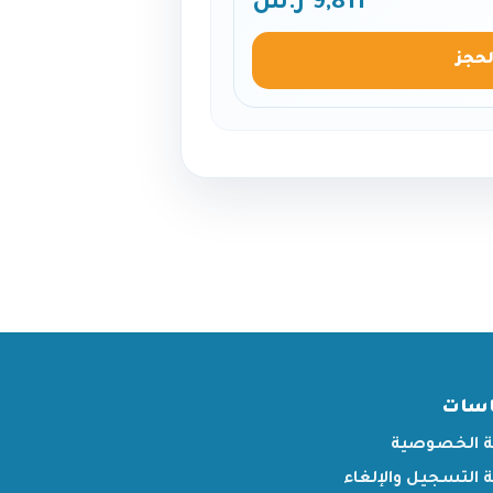
9,811 ر.س
لحجز
اسات
 الخصوصية
التسجيل والإلغاء