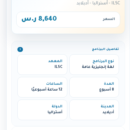
ILSC - أستراليا - أديلايد
8,640 ر.س
السعر
تفاصيل البرنامج
ℹ️
نوع البرنامج
المعهد
لغة إنجليزية عامة
ILSC
المدة
الساعات
8 أسبوع
12 ساعة أسبوعيًا
المدينة
الدولة
أديلايد
أستراليا