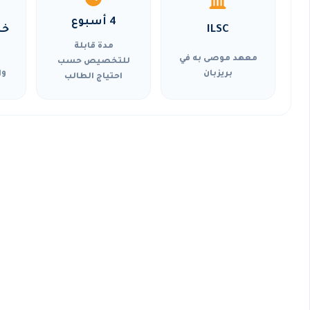
4 أسبوع
ILSC
خي
مدة قابلة
معهد موصى به في
للتخصيص حسب
بريزبان
وا
احتياج الطالب