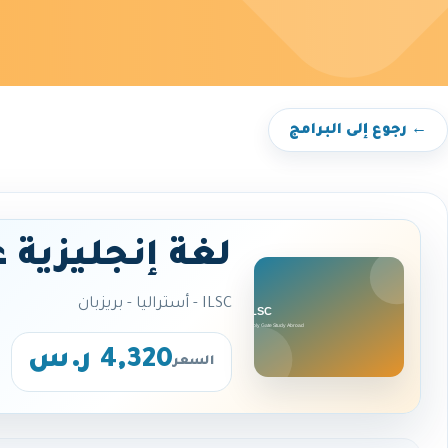
← رجوع إلى البرامج
لغة إنجليزية 
ILSC - أستراليا - بريزبان
4,320 ر.س
السعر