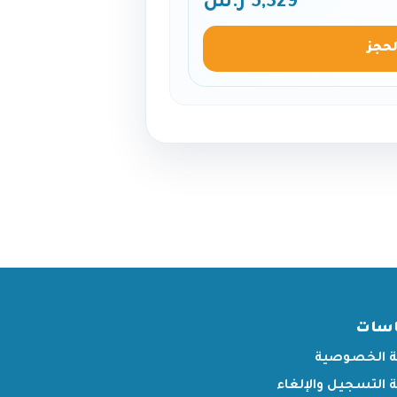
5,329 ر.س
لحجز
اسات
 الخصوصية
التسجيل والإلغاء