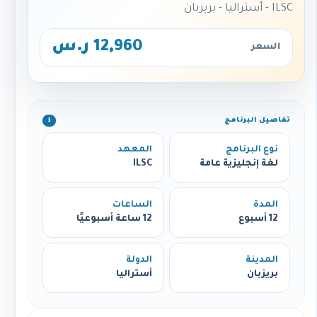
ILSC - أستراليا - بريزبان
12,960 ر.س
السعر
تفاصيل البرنامج
ℹ️
نوع البرنامج
المعهد
لغة إنجليزية عامة
ILSC
المدة
الساعات
12 أسبوع
12 ساعة أسبوعيًا
المدينة
الدولة
بريزبان
أستراليا