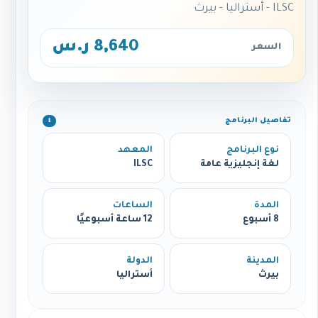
ILSC - أستراليا - بيرث
8,640 ر.س
السعر
تفاصيل البرنامج
ℹ️
نوع البرنامج
المعهد
لغة إنجليزية عامة
ILSC
المدة
الساعات
8 أسبوع
12 ساعة أسبوعيًا
المدينة
الدولة
بيرث
أستراليا