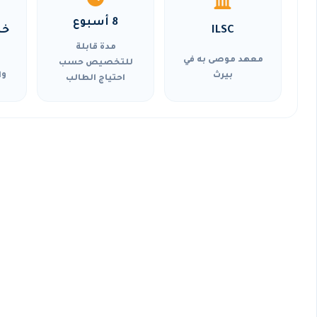
8 أسبوع
ILSC
خي
مدة قابلة
معهد موصى به في
للتخصيص حسب
بيرث
وا
احتياج الطالب