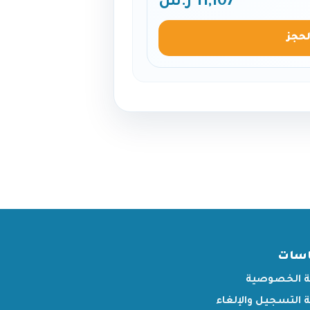
11,107 ر.س
لحجز
اسات
 الخصوصية
التسجيل والإلغاء