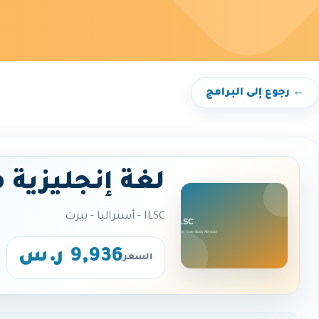
← رجوع إلى البرامج
لغة إنجليزية 
ILSC - أستراليا - بيرث
9,936 ر.س
السعر