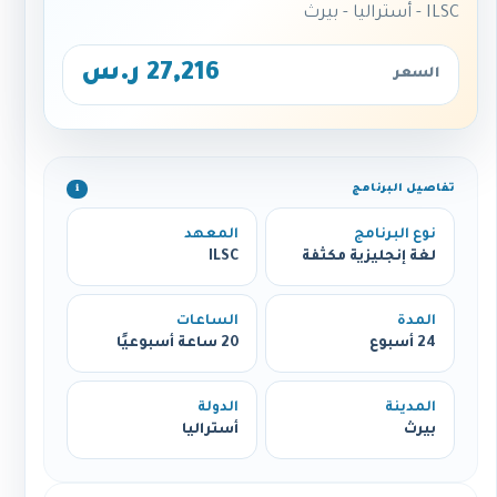
ILSC - أستراليا - بيرث
27,216 ر.س
السعر
تفاصيل البرنامج
ℹ️
نوع البرنامج
المعهد
لغة إنجليزية مكثفة
ILSC
المدة
الساعات
24 أسبوع
20 ساعة أسبوعيًا
المدينة
الدولة
بيرث
أستراليا