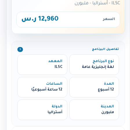
ILSC - أستراليا - ملبورن
12,960 ر.س
السعر
تفاصيل البرنامج
ℹ️
نوع البرنامج
المعهد
لغة إنجليزية عامة
ILSC
المدة
الساعات
12 أسبوع
12 ساعة أسبوعيًا
المدينة
الدولة
ملبورن
أستراليا