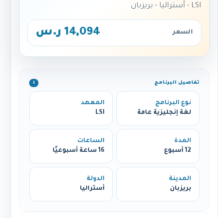
LSI - أستراليا - بريزبان
14,094 ر.س
السعر
تفاصيل البرنامج
ℹ️
نوع البرنامج
المعهد
لغة إنجليزية عامة
LSI
المدة
الساعات
12 أسبوع
16 ساعة أسبوعيًا
المدينة
الدولة
بريزبان
أستراليا