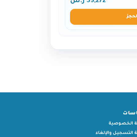
39,272 ر.س
لحجز
اسات
 الخصوصية
التسجيل والإلغاء