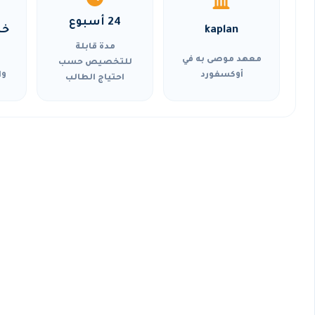
24 أسبوع
kaplan
خي
مدة قابلة
معهد موصى به في
للتخصيص حسب
أوكسفورد
وا
احتياج الطالب