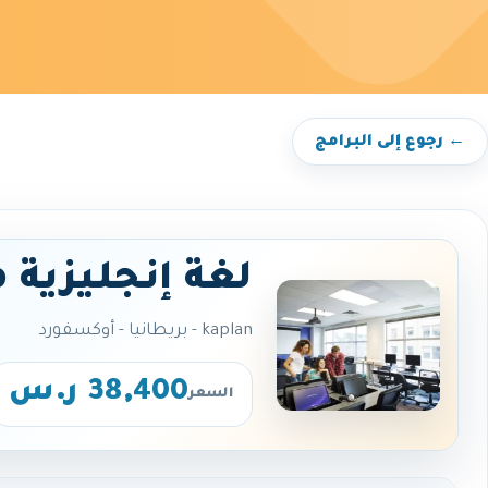
← رجوع إلى البرامج
لغة إنجليزية 
kaplan - بريطانيا - أوكسفورد
38,400 ر.س
السعر