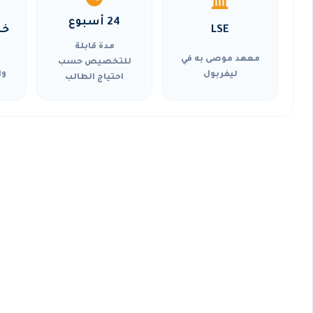
24 أسبوع
LSE
خي
مدة قابلة
معهد موصى به في
للتخصيص حسب
ليفربول
وا
احتياج الطالب