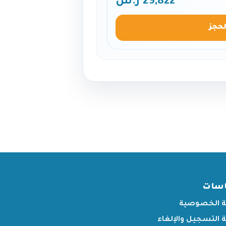
29,822 ر.س
لحجز
اسات
 الخصوصية
التسجيل والإلغاء