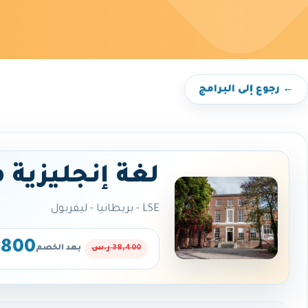
← رجوع إلى البرامج
لغة إنجليزية 
LSE - بريطانيا - ليفربول
28,800
38,400 ر.س
بعد الخصم