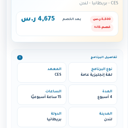
CES - بريطانيا - لندن
4,675 ر.س
5,500 ر.س
بعد الخصم
خصم 15%
تفاصيل البرنامج
ℹ️
نوع البرنامج
المعهد
لغة إنجليزية عامة
CES
المدة
الساعات
4 أسبوع
15 ساعة أسبوعيًا
المدينة
الدولة
لندن
بريطانيا