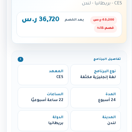
CES - بريطانيا - لندن
36,720 ر.س
43,200 ر.س
بعد الخصم
خصم 15%
تفاصيل البرنامج
ℹ️
نوع البرنامج
المعهد
لغة إنجليزية مكثفة
CES
المدة
الساعات
24 أسبوع
22 ساعة أسبوعيًا
المدينة
الدولة
لندن
بريطانيا