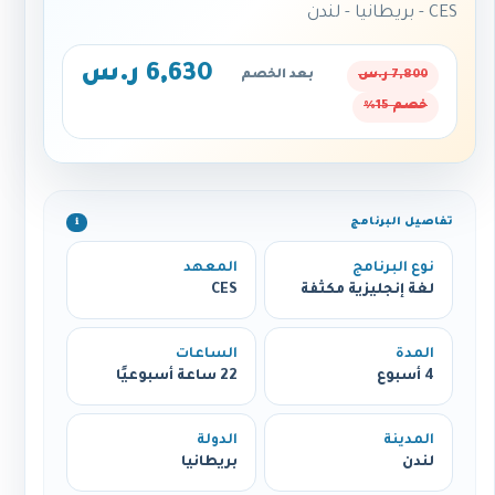
CES - بريطانيا - لندن
6,630 ر.س
7,800 ر.س
بعد الخصم
خصم 15%
تفاصيل البرنامج
ℹ️
نوع البرنامج
المعهد
لغة إنجليزية مكثفة
CES
المدة
الساعات
4 أسبوع
22 ساعة أسبوعيًا
المدينة
الدولة
لندن
بريطانيا