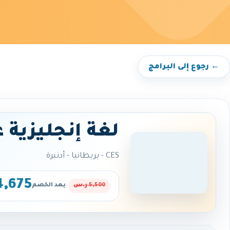
← رجوع إلى البرامج
لغة إنجليزية 
CES - بريطانيا - أدنبرة
4,675 ر.
5,500 ر.س
بعد الخصم