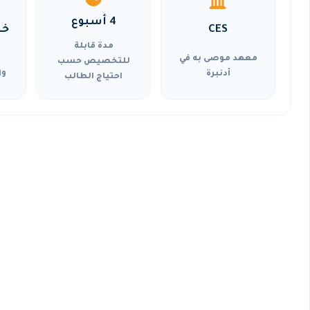
4 أسبوع
CES
خي
مدة قابلة
معهد موصى به في
للتخصيص حسب
أدنبرة
وا
احتياج الطالب