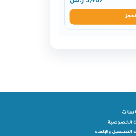
5,407 ر.س
لحجز
اسات
 الخصوصية
التسجيل والإلغاء